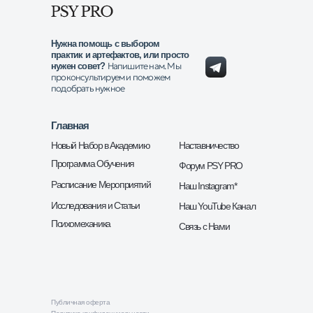
Нужна помощь с выбором
практик и артефактов, или просто
Напишите нам. Мы
нужен совет?
проконсультируем и поможем
подобрать нужное
Главная
Новый Набор в Академию
Наставничество
Программа Обучения
Форум PSY PRO
Расписание Мероприятий
Наш Instagram*
Исследования и Статьи
Наш YouTube Канал
Психомеханика
Связь с Нами
Публичная оферта